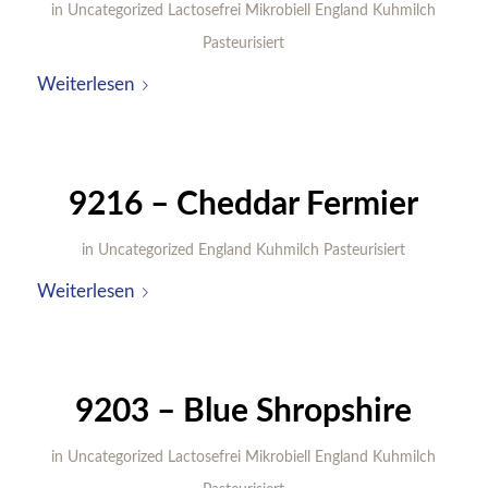
in
Uncategorized
Lactosefrei
Mikrobiell
England
Kuhmilch
Pasteurisiert
Weiterlesen
9216 – Cheddar Fermier
in
Uncategorized
England
Kuhmilch
Pasteurisiert
Weiterlesen
9203 – Blue Shropshire
in
Uncategorized
Lactosefrei
Mikrobiell
England
Kuhmilch