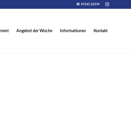
☏ 07143 22574
iment
Angebot der Woche
Informationen
Kontakt