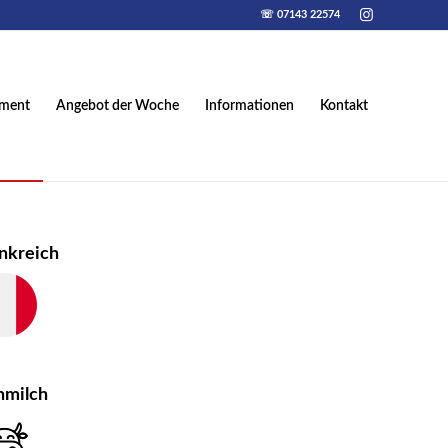
☏ 07143 22574
iment
Angebot der Woche
Informationen
Kontakt
nkreich
hmilch