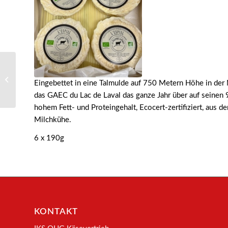
51005 – Le Tracou D
Eingebettet in eine Talmulde auf 750 Metern Höhe in der
Angele BIO
das GAEC du Lac de Laval das ganze Jahr über auf seinen 
hohem Fett- und Proteingehalt, Ecocert-zertifiziert, aus d
Milchkühe.
6 x 190g
KONTAKT