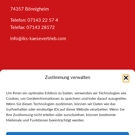
74357 Bönnigheim
Telefon: 07143 22 57 4
Telefax: 07143 28172
info@iks-kaesevertrieb.com
INFORMATIONEN
Zustimmung verwalten
Impressum
Um Ihnen ein optimales Erlebnis zu bieten, verwenden wir Technologien wie
AGB
Cookies, um Geräteinformationen zu speichern und/oder darauf zuzugreifen.
Datenschutz
Wenn Sie diesen Technologien zustimmen, können wir Daten wie das
Cookies-Richtlinie
Surfverhalten oder eindeutige IDs auf dieser Website verarbeiten. Wenn Sie
Ihre Zustimmung nicht erteilen oder zurückziehen, können bestimmte
Merkmale und Funktionen beeinträchtigt werden.