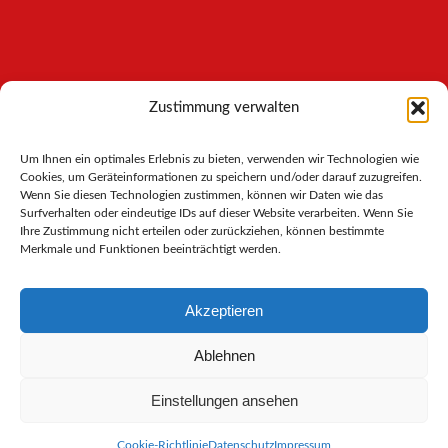
INFORMATIONEN
Zustimmung verwalten
Impressum
Um Ihnen ein optimales Erlebnis zu bieten, verwenden wir Technologien wie
AGB
Cookies, um Geräteinformationen zu speichern und/oder darauf zuzugreifen.
Datenschutz
Wenn Sie diesen Technologien zustimmen, können wir Daten wie das
Cookies-Richtlinie
Surfverhalten oder eindeutige IDs auf dieser Website verarbeiten. Wenn Sie
Ihre Zustimmung nicht erteilen oder zurückziehen, können bestimmte
Merkmale und Funktionen beeinträchtigt werden.
Akzeptieren
Ablehnen
Einstellungen ansehen
© Copyright IKS OHG Käsevertrieb - Bönnigheim
Cookie-Richtlinie
Datenschutz
Impressum