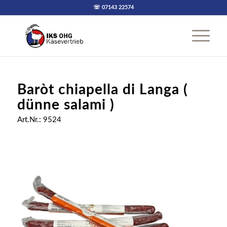
☏ 07143 22574
Baròt chiapella di Langa (
dünne salami )
Art.Nr.: 9524