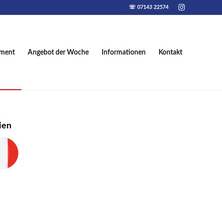
☏ 07143 22574
iment
Angebot der Woche
Informationen
Kontakt
lien