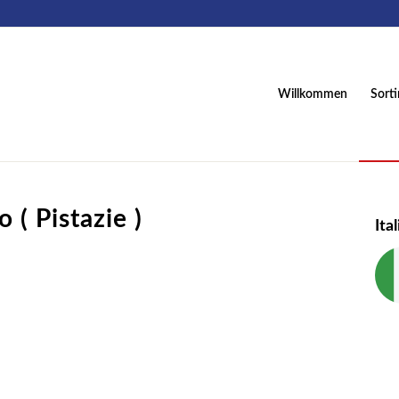
Willkommen
Sort
 ( Pistazie )
Ita