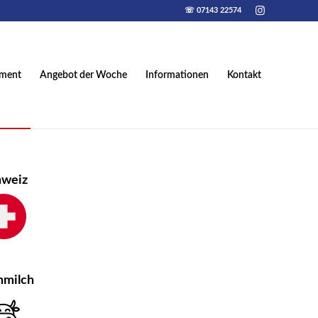
☏ 07143 22574
iment
Angebot der Woche
Informationen
Kontakt
hweiz
hmilch