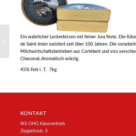
Ein wahrlicher Leckerbissen mit feiner Jura Note. Die Käs
819801 – Landshut
de Saint-Imier existiert seit über 100 Jahren. Die verarbe
Chäs
Milchwirtschaftsbetrieben aus Cortébert und von versch
Chasseral, Aromatisch würzig.
45% Fett i. T. 7kg
KONTAKT
IKS OHG Käsevertrieb
Zeppelinstr. 3