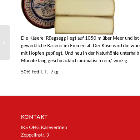
Die Käserei Rüegsegg liegt auf 1050 m über Meer und ist
5137 – Pierre Robert
gewerbliche Käserei im Emmental. Der Käse wird die würzi
mit Hopfen gepflegt. Und neu in der Naturhöhle unterhalb 
Monate lang geschmacklich aromatisch rein/ würzig
50% Fett i. T. 7kg
KONTAKT
IKS OHG Käsevertrieb
Zeppelinstr. 3