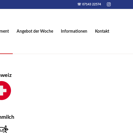
☏ 07143 22574
iment
Angebot der Woche
Informationen
Kontakt
hweiz
hmilch