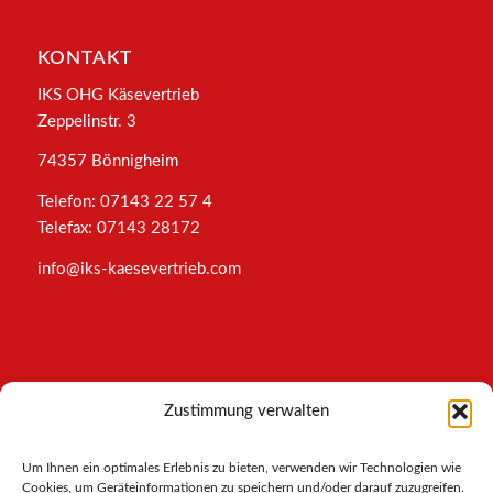
KONTAKT
IKS OHG Käsevertrieb
Zeppelinstr. 3
74357 Bönnigheim
Telefon: 07143 22 57 4
Telefax: 07143 28172
info@iks-kaesevertrieb.com
INFORMATIONEN
Zustimmung verwalten
Impressum
Um Ihnen ein optimales Erlebnis zu bieten, verwenden wir Technologien wie
AGB
Cookies, um Geräteinformationen zu speichern und/oder darauf zuzugreifen.