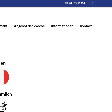
☏ 07143 22574
iment
Angebot der Woche
Informationen
Kontakt
lien
hmilch