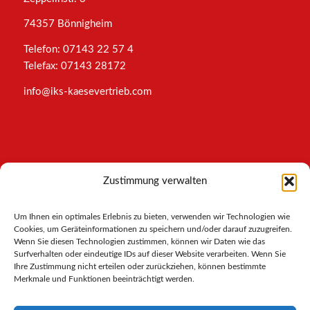
74357 Bönnigheim
Telefon: 07143 22 57 4
Telefax: 07143 28172
info@iks-kaesevertrieb.com
INFORMATIONEN
Zustimmung verwalten
Impressum
Um Ihnen ein optimales Erlebnis zu bieten, verwenden wir Technologien wie
AGB
Cookies, um Geräteinformationen zu speichern und/oder darauf zuzugreifen.
Datenschutz
Wenn Sie diesen Technologien zustimmen, können wir Daten wie das
Cookies-Richtlinie
Surfverhalten oder eindeutige IDs auf dieser Website verarbeiten. Wenn Sie
Ihre Zustimmung nicht erteilen oder zurückziehen, können bestimmte
Merkmale und Funktionen beeinträchtigt werden.