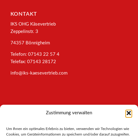
KONTAKT
IKS OHG Käsevertrieb
Zeppelinstr. 3
74357 Bönnigheim
Telefon: 07143 22 57 4
Telefax: 07143 28172
info@iks-kaesevertrieb.com
INFORMATIONEN
Zustimmung verwalten
Impressum
Um Ihnen ein optimales Erlebnis zu bieten, verwenden wir Technologien wie
AGB
Cookies, um Geräteinformationen zu speichern und/oder darauf zuzugreifen.
Datenschutz