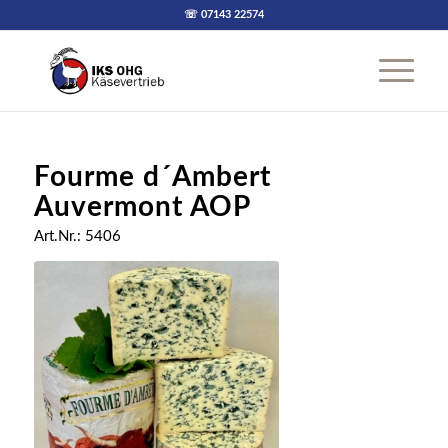
☏ 07143 22574
Fourme d´Ambert
Auvermont AOP
Art.Nr.: 5406