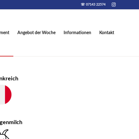
☏ 07143 22574
iment
Angebot der Woche
Informationen
Kontakt
nkreich
egenmilch