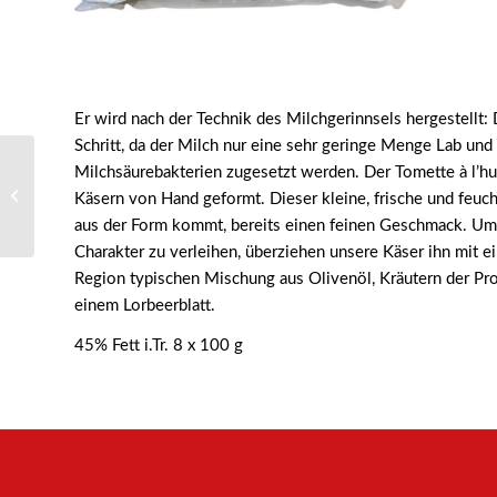
Er wird nach der Technik des Milchgerinnsels hergestellt: 
Schritt, da der Milch nur eine sehr geringe Menge Lab und
Milchsäurebakterien zugesetzt werden. Der Tomette à l’hu
53024 – chevre enrobe
Käsern von Hand geformt. Dieser kleine, frische und feuch
Gingembre ( Ingwer )
aus der Form kommt, bereits einen feinen Geschmack. Um
Charakter zu verleihen, überziehen unsere Käser ihn mit ein
Region typischen Mischung aus Olivenöl, Kräutern der Pr
einem Lorbeerblatt.
45% Fett i.Tr. 8 x 100 g