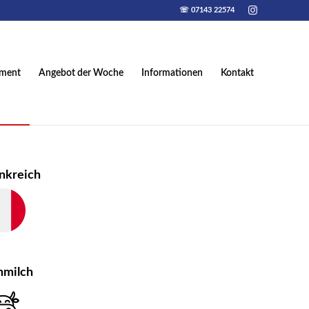
☏ 07143 22574
iment
Angebot der Woche
Informationen
Kontakt
nkreich
hmilch