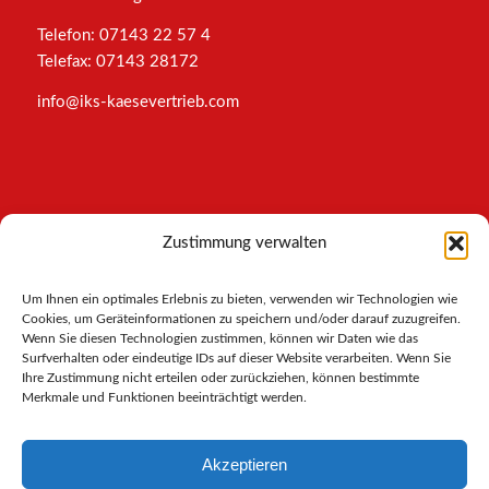
Telefon: 07143 22 57 4
Telefax: 07143 28172
info@iks-kaesevertrieb.com
INFORMATIONEN
Zustimmung verwalten
Impressum
Um Ihnen ein optimales Erlebnis zu bieten, verwenden wir Technologien wie
AGB
Cookies, um Geräteinformationen zu speichern und/oder darauf zuzugreifen.
Datenschutz
Wenn Sie diesen Technologien zustimmen, können wir Daten wie das
Cookies-Richtlinie
Surfverhalten oder eindeutige IDs auf dieser Website verarbeiten. Wenn Sie
Ihre Zustimmung nicht erteilen oder zurückziehen, können bestimmte
Merkmale und Funktionen beeinträchtigt werden.
Akzeptieren