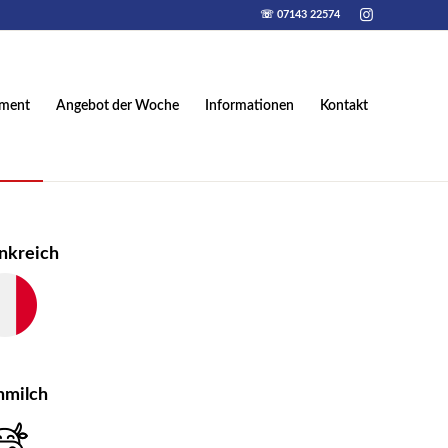
☏ 07143 22574
iment
Angebot der Woche
Informationen
Kontakt
nkreich
hmilch