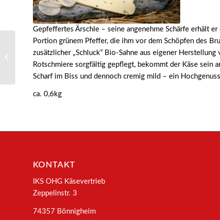
Gepfeffertes Ärschle – seine angenehme Schärfe erhält er
Portion grünem Pfeffer, die ihm vor dem Schöpfen des Bru
4021 – Antons Liebe
zusätzlicher „Schluck“ Bio-Sahne aus eigener Herstellung 
Rot
Rotschmiere sorgfältig gepflegt, bekommt der Käse sein 
Scharf im Biss und dennoch cremig mild – ein Hochgenuss 
ca. 0,6kg
KONTAKT
IKS OHG Käsevertrieb
Zeppelinstr. 3
74357 Bönnigheim