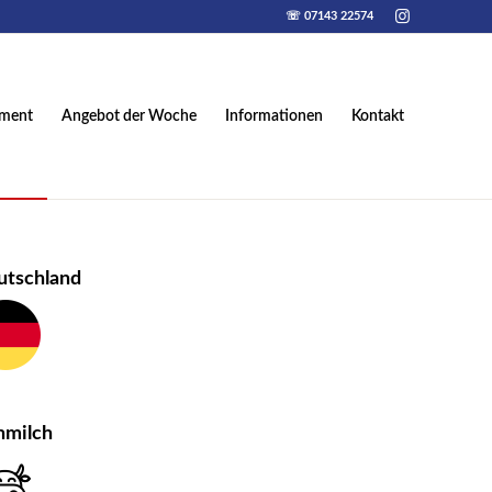
☏ 07143 22574
iment
Angebot der Woche
Informationen
Kontakt
utschland
hmilch