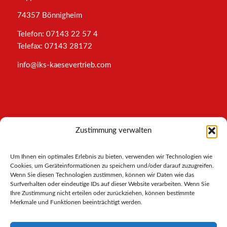
74357 Bönnigheim
Telefon: 07143 22 57 4
Telefax: 07143 28172
info@iks-kaesevertrieb.com
INFORMATIONEN
Zustimmung verwalten
Impressum
Um Ihnen ein optimales Erlebnis zu bieten, verwenden wir Technologien wie
AGB
Cookies, um Geräteinformationen zu speichern und/oder darauf zuzugreifen.
Datenschutz
Wenn Sie diesen Technologien zustimmen, können wir Daten wie das
Cookies-Richtlinie
Surfverhalten oder eindeutige IDs auf dieser Website verarbeiten. Wenn Sie
Ihre Zustimmung nicht erteilen oder zurückziehen, können bestimmte
Merkmale und Funktionen beeinträchtigt werden.